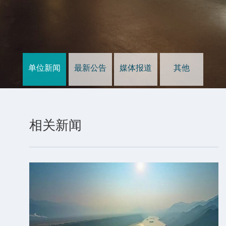
单位新闻
最新公告
媒体报道
其他
发
布
相关新闻
时
间：
1970-
01-
01
以
雪
为