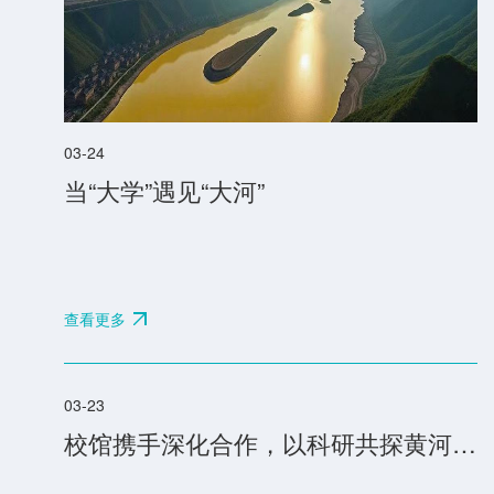
令
闻
令
03-24
而
当“大学”遇见“大河”
行
查看更多
以
雪
为
03-23
令
校馆携手深化合作，以科研共探黄河文化精神内核
闻