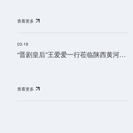
令
而
查看更多
行
—
—
03-19
佳
“晋剧皇后”王爱爱一行莅临陕西黄河文化博物馆 非遗戏曲与黄河文明交融共辉
县
县
委
组
织
部
查看更多
全
体
组
工
干
部
争