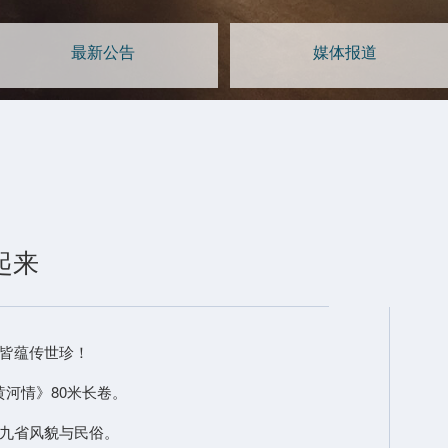
最新公告
媒体报道
起来
皆蕴传世珍！
河情》80米长卷。
九省风貌与民俗。