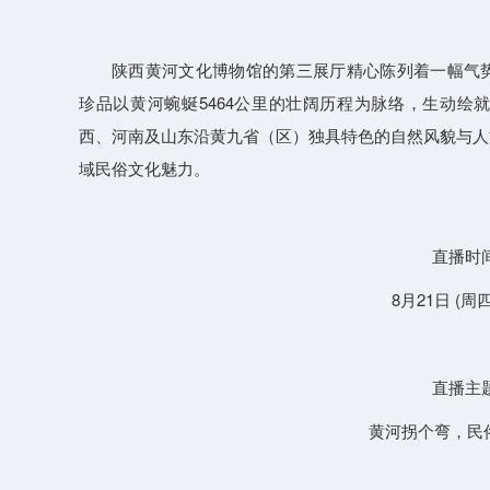
陕西黄河文化博物馆的第三展厅精心陈列着一幅气势
珍品以黄河蜿蜒5464公里的壮阔历程为脉络，生动绘
西、河南及山东沿黄九省（区）独具特色的自然风貌与人
域民俗文化魅力。
直播时
8月21日 (周四)
直播主
黄河拐个弯，民俗