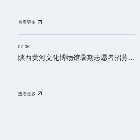
延
长
查看更多
开
放
07-06
公
陕西黄河文化博物馆暑期志愿者招募公告
告
尊
查看更多
敬
的
游
客