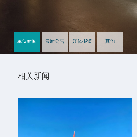
单位新闻
最新公告
媒体报道
其他
发
布
相关新闻
时
间：
2025-
09-
26
陕
西
黄